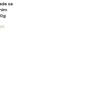
ada sa
anim
60g
još