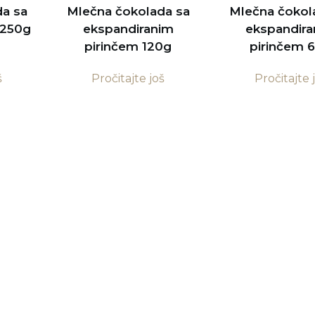
a sa
Mlečna čokolada sa
Mlečna čokol
 250g
ekspandiranim
ekspandir
pirinčem 120g
pirinčem 
š
Pročitajte još
Pročitajte 