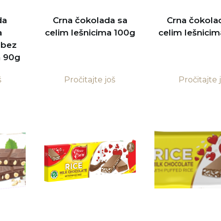
da
Crna čokolada sa
Crna čokola
a
celim lešnicima 100g
celim lešnici
 bez
a 90g
š
Pročitajte još
Pročitajte 