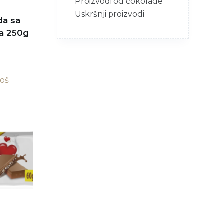
Proizvodi od čokolade
Uskršnji proizvodi
da sa
ma 250g
još