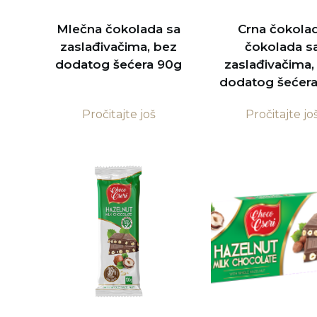
Mlečna čokolada sa
Crna čokola
zaslađivačima, bez
čokolada s
dodatog šećera 90g
zaslađivačima,
dodatog šećer
Pročitajte još
Pročitajte jo