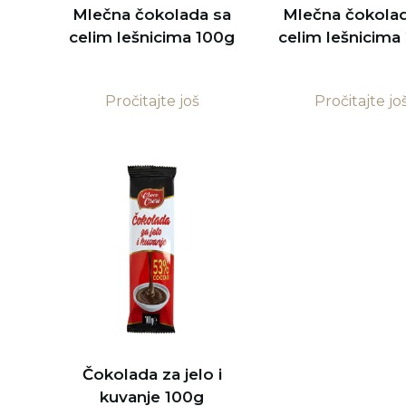
Mlečna čokolada sa
Mlečna čokolad
celim lešnicima 100g
celim lešnicima
Pročitajte još
Pročitajte jo
Čokolada za jelo i
kuvanje 100g