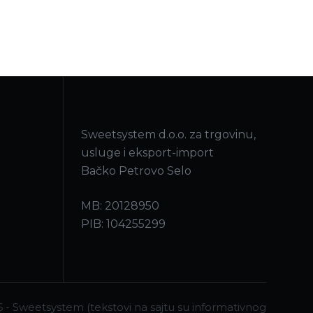
Sweetsystem d.o.o. za trgovinu,
usluge i eksport-import
Bačko Petrovo Selo
MB: 20128950
PIB: 104255299
 - Sweetsystem (tekstovi na sajtu su informativnog