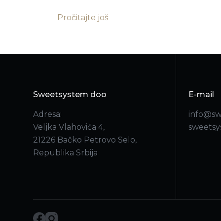
Pročitajte još
Sweetsystem doo
E-mail
Adresa:
info@sw
Veljka Vlahovića 4,
sweets
21226 Bačko Petrovo Selo,
Republika Srbija