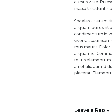
cursus vitae. Praes
massa tincidunt nun
Sodales ut etiam si
aliquam purus sit 
condimentum id ve
viverra accumsan in
mus mauris. Dolor 
aliquam id. Commod
tellus elementum sa
amet aliquam id d
placerat. Elementu
Leave a Reply