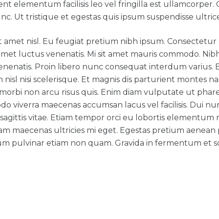
ent elementum facilisis leo vel fringilla est ullamcorper.
c. Ut tristique et egestas quis ipsum suspendisse ultric
t amet nisl. Eu feugiat pretium nibh ipsum. Consectetur a
amet luctus venenatis. Mi sit amet mauris commodo. Nibh
nenatis. Proin libero nunc consequat interdum varius. 
 nisl nisi scelerisque. Et magnis dis parturient montes na
morbi non arcu risus quis. Enim diam vulputate ut phare
o viverra maecenas accumsan lacus vel facilisis. Dui nu
gittis vitae. Etiam tempor orci eu lobortis elementum ni
iam maecenas ultricies mi eget. Egestas pretium aenean
m pulvinar etiam non quam. Gravida in fermentum et sol