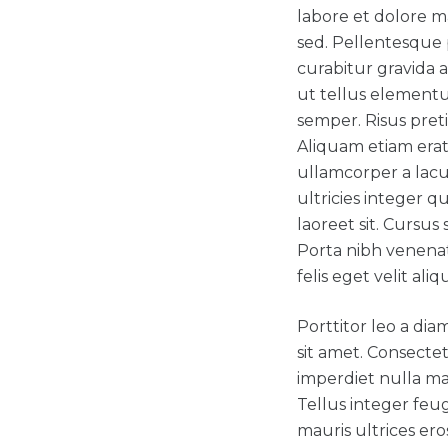
labore et dolore m
sed. Pellentesque 
curabitur gravida 
ut tellus elementu
semper. Risus pret
Aliquam etiam erat
ullamcorper a lacu
ultricies integer q
laoreet sit. Cursus
Porta nibh venenat
felis eget velit aliq
Porttitor leo a di
sit amet. Consecte
imperdiet nulla ma
Tellus integer feug
mauris ultrices ero