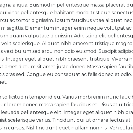
agna aliqua. Euismod in pellentesque massa placerat duis
pulvinar pellentesque habitant morbi tristique senectus
arcu ac tortor dignissim. Ipsum faucibus vitae aliquet ne
m sagittis. Elementum integer enim neque volutpat ac t
ium quam vulputate dignissim. Adipiscing elit pellentes
 velit scelerisque. Aliquet nibh praesent tristique mag
s vestibulum sed arcu non odio euismod. Suscipit adipi
uis. Integer eget aliquet nibh praesent tristique. Viverra 
 sit amet dictum sit amet justo donec. Massa sapien faucib
is cras sed. Congue eu consequat ac felis donec et odio.
uet.
am sollicitudin tempor id eu. Varius morbi enim nunc fauc
tur lorem donec massa sapien faucibus et. Risus at ultri
lesuada pellentesque elit. Integer eget aliquet nibh prae
iat scelerisque varius. Tincidunt dui ut ornare lectus sit
s in cursus. Nisl tincidunt eget nullam non nisi. Vehicula