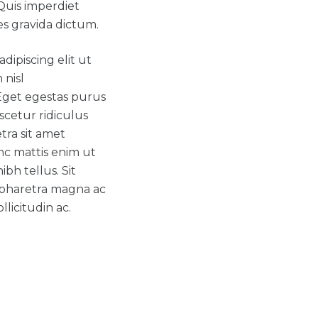
 Quis imperdiet
es gravida dictum.
dipiscing elit ut
 nisl
Eget egestas purus
scetur ridiculus
tra sit amet
nc mattis enim ut
bh tellus. Sit
 pharetra magna ac
licitudin ac.