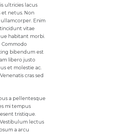
 ultricies lacus
 et netus. Non
c ullamcorper. Enim
incidunt vitae
que habitant morbi.
na. Commodo
scing bibendum est
nam libero justo
us et molestie ac.
 Venenatis cras sed
ibus a pellentesque
ces mi tempus
sent tristique.
. Vestibulum lectus
 ipsum a arcu